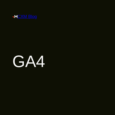
跳
至
CXM Blog
主
要
內
容
GA4