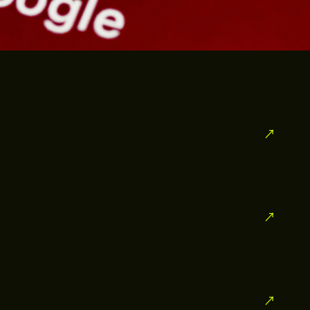
↗
↗
↗